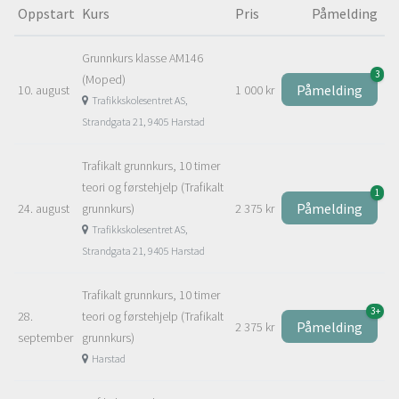
Oppstart
Kurs
Pris
Påmelding
Grunnkurs klasse AM146
3
(Moped)
Påmelding
10. august
1 000 kr
Trafikkskolesentret AS,
Strandgata 21, 9405 Harstad
Trafikalt grunnkurs, 10 timer
teori og førstehjelp (Trafikalt
1
Påmelding
24. august
grunnkurs)
2 375 kr
Trafikkskolesentret AS,
Strandgata 21, 9405 Harstad
Trafikalt grunnkurs, 10 timer
3+
28.
teori og førstehjelp (Trafikalt
Påmelding
2 375 kr
september
grunnkurs)
Harstad