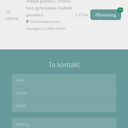
Trafikalt grunnkurs, 10 timer
teori og førstehjelp (Trafikalt
3+
26.
Påmelding
grunnkurs)
2 375 kr
oktober
Trafikkskolesentret AS,
Strandgata 21, 9405 Harstad
Ta kontakt